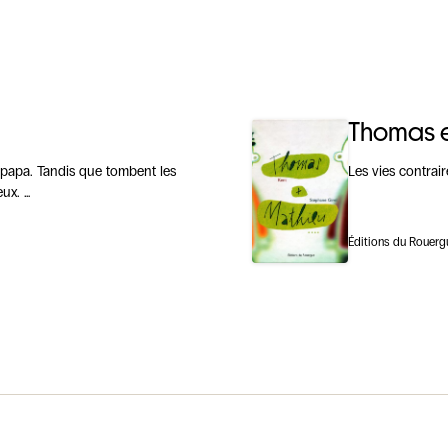
Thomas e
n papa. Tandis que tombent les
Les vies contra
ux. …
Éditions du Rouerg