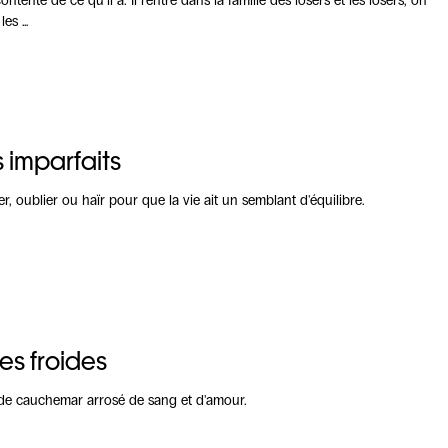
tente de ce qu'il a. Il rentre dans la famille des losers et les losers, on
les …
 imparfaits
mer, oublier ou haïr pour que la vie ait un semblant d'équilibre.
les froides
e cauchemar arrosé de sang et d'amour.