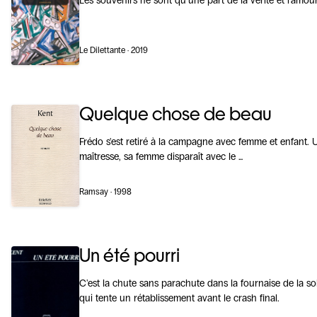
Les souvenirs ne sont qu'une part de la vérité et l'amour 
Le Dilettante · 2019
Quelque chose de beau
Frédo s'est retiré à la campagne avec femme et enfant. Un
maîtresse, sa femme disparaît avec le …
Ramsay · 1998
Un été pourri
C'est la chute sans parachute dans la fournaise de la so
qui tente un rétablissement avant le crash final.