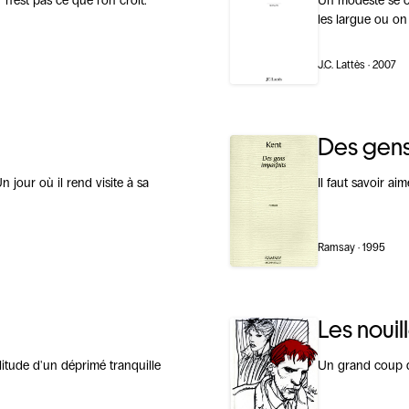
n'est pas ce que l'on croit.
Un modeste se con
les largue ou on 
J.C. Lattès · 2007
Des gens
 jour où il rend visite à sa
Il faut savoir ai
Ramsay · 1995
Les nouil
litude d'un déprimé tranquille
Un grand coup d