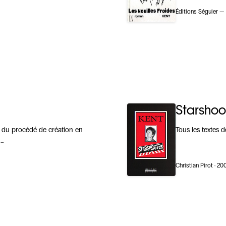
Éditions Séguier —
Starshoo
e du procédé de création en
Tous les textes d
 …
Christian Pirot · 20