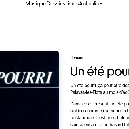
Musique
Dessins
Livres
Actualités
Romans
Un été pour
Un été pourri, ça peut être de
Palavas-les-Flots au mois d'aoû
Dans le cas présent, un été pou
ciel bleu comme du mépris à t
noctambule. C'est une chaleur à
coïncidence et d'un hasard té