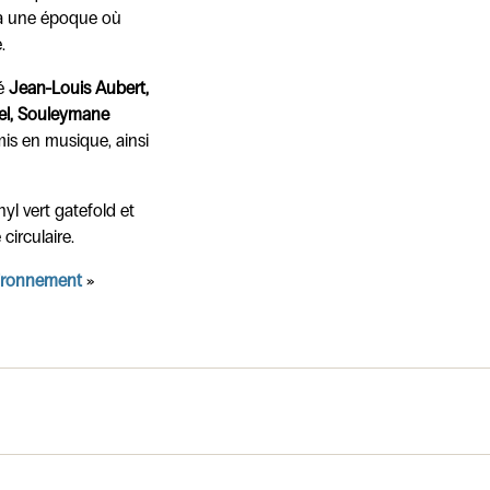
 à une époque où
.
pé
Jean-Louis Aubert,
vel, Souleymane
is en musique, ainsi
nyl vert gatefold et
circulaire.
vironnement
»