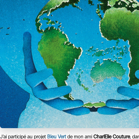
J’ai participé au projet
Bleu Vert
de mon ami
CharlElie Couture
, da